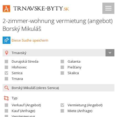
2-zimmer-wohnung vermietung (angebot)
Borský Mikuláš
Diese Suche speichern
Trnavský
Dunajská Streda
Galanta
Hlohovec
Piešťany
Senica
Skalica
Trnava
Typ
Verkauf (Angebot)
Vermietung (Angebot)
Kauf (Anfrage)
Miete (Anfrage)
Versteigerung