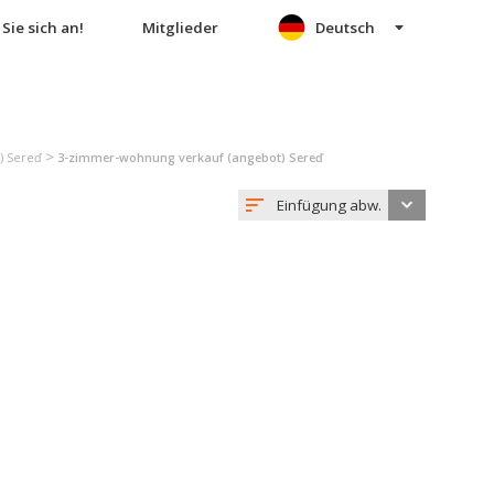
Sie sich an!
Mitglieder
Deutsch
>
) Sereď
3-zimmer-wohnung verkauf (angebot) Sereď
Einfügung abw.