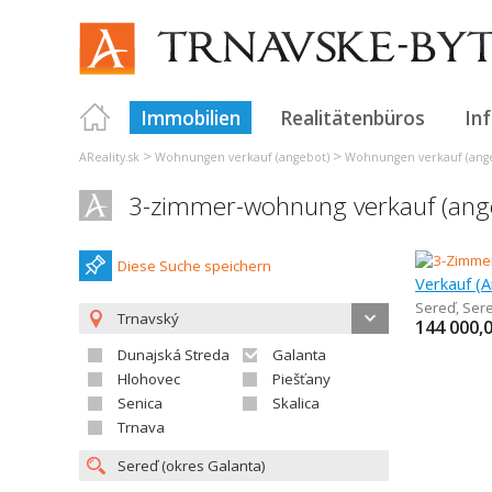
Immobilien
Realitätenbüros
In
>
>
AReality.sk
Wohnungen verkauf (angebot)
Wohnungen verkauf (ange
3-zimmer-wohnung verkauf (ang
Diese Suche speichern
Sereď
,
Ser
Trnavský
144 000,
Dunajská Streda
Galanta
Hlohovec
Piešťany
Senica
Skalica
Trnava