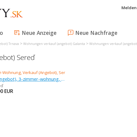
Melden 
fo
Neue Anzeige
Neue Nachfrage
>
>
bot) Trnava
Wohnungen verkauf (angebot) Galanta
Wohnungen verkauf (angebot
ebot) Sereď
Verkauf (Angebot), 3-zimmer-wohnung, 75 m
eď
00
EUR