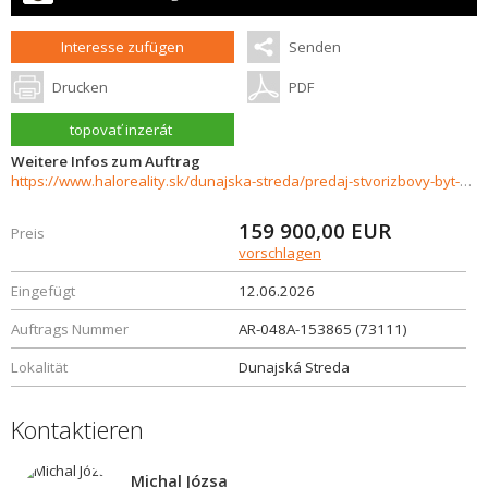
Interesse zufügen
Senden
Drucken
PDF
topovať inzerát
Weitere Infos zum Auftrag
https://www.haloreality.sk/dunajska-streda/predaj-stvorizbovy-byt-dunajska-streda---znizena-cena---exkluzivne-halo-reality/73111
159 900,00
EUR
Preis
vorschlagen
Eingefügt
12.06.2026
Auftrags Nummer
AR-048A-153865 (73111)
Lokalität
Dunajská Streda
Kontaktieren
Michal Józsa