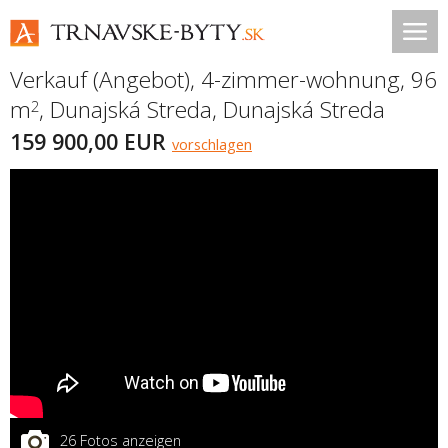
Verkauf (Angebot), 4-zimmer-wohnung, 96
m
,
Dunajská Streda
,
Dunajská Streda
2
159 900,00 EUR
vorschlagen
26 Fotos anzeigen