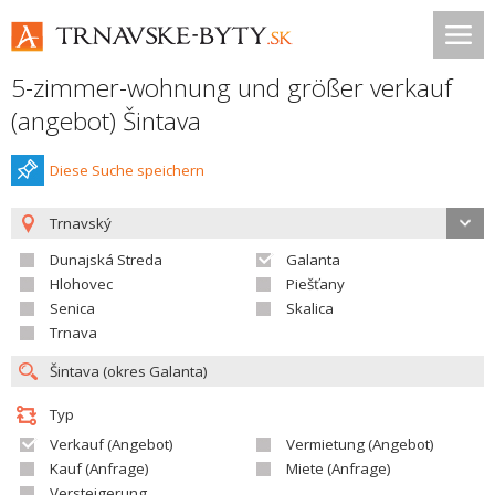
5-zimmer-wohnung und größer verkauf
(angebot) Šintava
Diese Suche speichern
Trnavský
Dunajská Streda
Galanta
Hlohovec
Piešťany
Senica
Skalica
Trnava
Typ
Verkauf (Angebot)
Vermietung (Angebot)
Kauf (Anfrage)
Miete (Anfrage)
Versteigerung