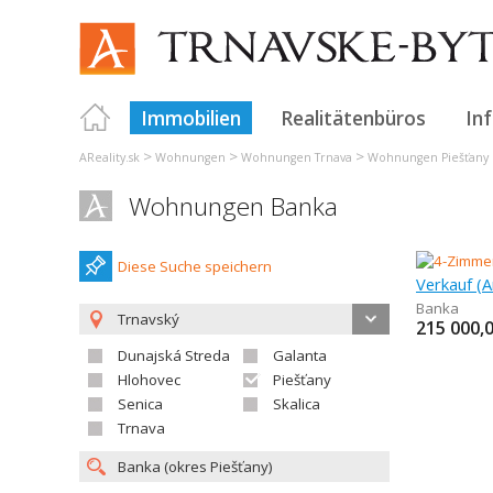
Immobilien
Realitätenbüros
In
>
>
>
AReality.sk
Wohnungen
Wohnungen Trnava
Wohnungen Piešťany
Wohnungen Banka
Diese Suche speichern
Banka
Trnavský
215 000,
Dunajská Streda
Galanta
Hlohovec
Piešťany
Senica
Skalica
Trnava