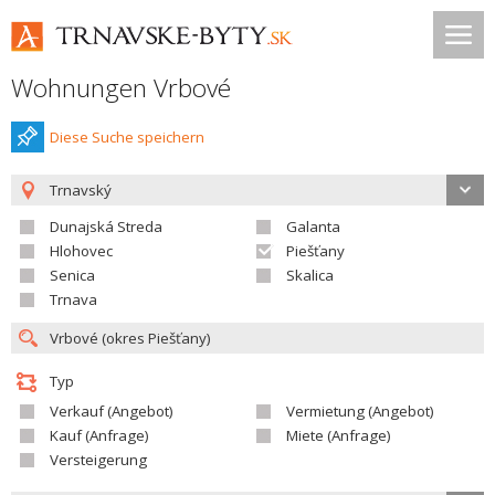
Wohnungen Vrbové
Diese Suche speichern
Trnavský
Dunajská Streda
Galanta
Hlohovec
Piešťany
Senica
Skalica
Trnava
Typ
Verkauf (Angebot)
Vermietung (Angebot)
Kauf (Anfrage)
Miete (Anfrage)
Versteigerung