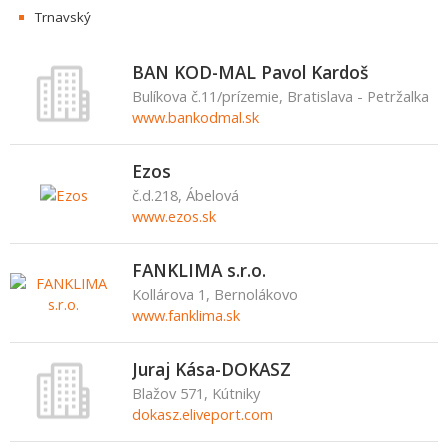
Trnavský
BAN KOD-MAL Pavol Kardoš
Bulíkova č.11/prízemie, Bratislava - Petržalka
www.bankodmal.sk
Ezos
č.d.218, Ábelová
www.ezos.sk
FANKLIMA s.r.o.
Kollárova 1, Bernolákovo
www.fanklima.sk
Juraj Kása-DOKASZ
Blažov 571, Kútniky
dokasz.eliveport.com