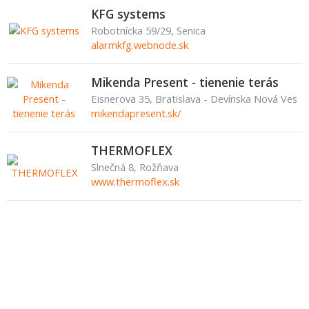
KFG systems
Robotnícka 59/29, Senica
alarmkfg.webnode.sk
Mikenda Present - tienenie terás
Eisnerova 35, Bratislava - Devínska Nová Ves
mikendapresent.sk/
THERMOFLEX
Slnečná 8, Rožňava
www.thermoflex.sk