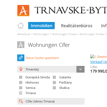
Immobilien
Realitätenbüros
In
>
>
>
AReality.sk
Wohnungen
Wohnungen Trnava
Wohnungen Trnava
Wohnungen Cífer
Diese Suche speichern
Cífer
Trnavský
179 990,
Dunajská Streda
Galanta
Hlohovec
Piešťany
Senica
Skalica
Trnava