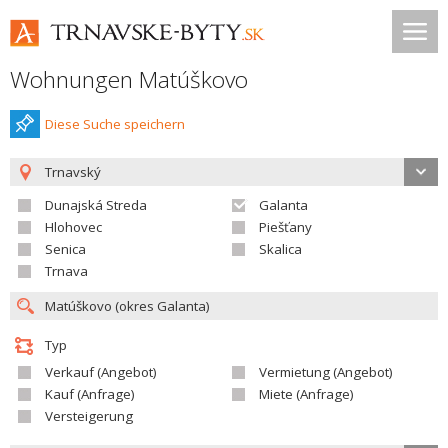
Wohnungen Matúškovo
Diese Suche speichern
Trnavský
Dunajská Streda
Galanta
Hlohovec
Piešťany
Senica
Skalica
Trnava
Typ
Verkauf (Angebot)
Vermietung (Angebot)
Kauf (Anfrage)
Miete (Anfrage)
Versteigerung