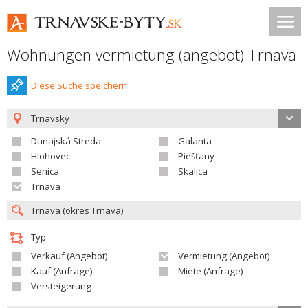
Wohnungen vermietung (angebot) Trnava
Diese Suche speichern
Trnavský
Dunajská Streda
Galanta
Hlohovec
Piešťany
Senica
Skalica
Trnava
Typ
Verkauf (Angebot)
Vermietung (Angebot)
Kauf (Anfrage)
Miete (Anfrage)
Versteigerung