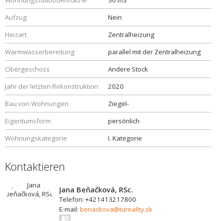
Wohnungsfußbodenfläche
30 m3
Aufzug
Nein
Heizart
Zentralheizung
Warmwasserbereitung
parallel mit der Zentralheizung
Obergeschoss
Andere Stock
Jahr der letzten Rekonstruktion
2020
Bau von Wohnungen
Ziegel-
Eigentumsform
persönlich
Wohnungskategorie
I. Kategorie
Kontaktieren
Jana Beňačková, RSc.
Telefon: +421413217800
E-mail:
benackova@tureality.sk