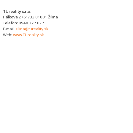
TUreality s.r.o.
Hálkova 2761/33
01001
Žilina
Telefon:
0948 777 027
E-mail:
zilina@tureality.sk
Web:
www.TUreality.sk