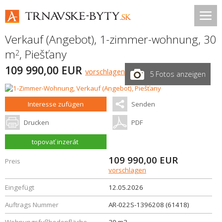
Verkauf (Angebot), 1-zimmer-wohnung, 30
m
,
Piešťany
2
109 990,00 EUR
vorschlagen
5 Fotos anzeigen
Interesse zufügen
Senden
Drucken
PDF
topovať inzerát
109 990,00
EUR
Preis
vorschlagen
Eingefügt
12.05.2026
Auftrags Nummer
AR-022S-1396208 (61418)