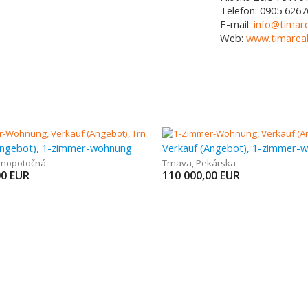
Telefon:
0905 6267
E-mail:
info@timare
Web:
www.timareal
Angebot), 1-zimmer-wohnung
Verkauf (Angebot), 1-zimmer-
rnopotočná
Trnava
,
Pekárska
00
EUR
110 000,00
EUR