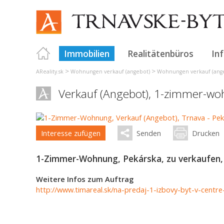
Immobilien
Realitätenbüros
In
>
>
AReality.sk
Wohnungen verkauf (angebot)
Wohnungen verkauf (ange
Verkauf (Angebot), 1-zimmer-w
Interesse zufügen
Senden
Drucken
1-Zimmer-Wohnung, Pekárska, zu verkaufen, 
Weitere Infos zum Auftrag
http://www.timareal.sk/na-predaj-1-izbovy-byt-v-centre