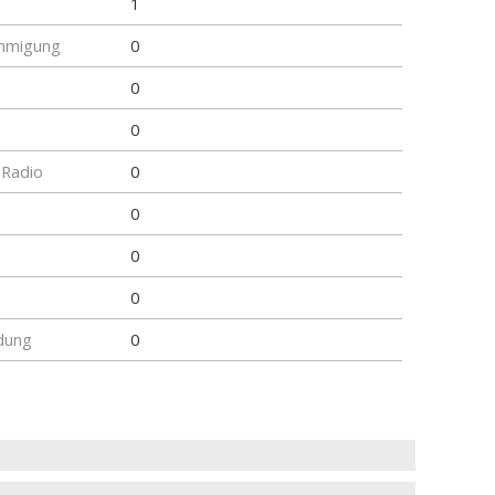
1
hmigung
0
0
0
 Radio
0
0
0
0
dung
0