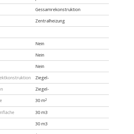
Gessamrekonstruktion
Zentralheizung
Nein
Nein
Nein
ktkonstruktion
Ziegel-
en
Ziegel-
e
30 m
2
fläche
30 m3
30 m3