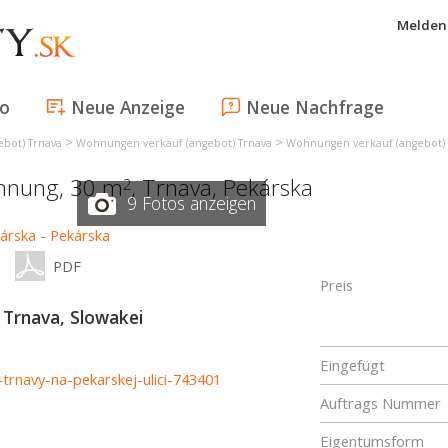
Melden 
fo
Neue Anzeige
Neue Nachfrage
>
>
bot) Trnava
Wohnungen verkauf (angebot) Trnava
Wohnungen verkauf (angebot) 
ohnung, 30 m
,
Trnava
,
Pekárska
2
9 Fotos anzeigen
PDF
Preis
Trnava, Slowakei
Eingefügt
-trnavy-na-pekarskej-ulici-743401
Auftrags Nummer
Eigentumsform