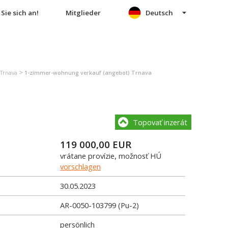
Sie sich an!
Mitglieder
Deutsch
>
Trnava
1-zimmer-wohnung verkauf (angebot) Trnava
Topovať inzerát
119 000,00
EUR
vrátane provízie, možnosť HÚ
vorschlagen
30.05.2023
AR-0050-103799 (Pu-2)
persönlich