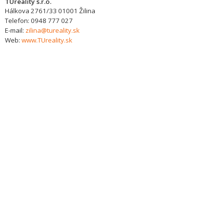
TUreality s.r.o.
Hálkova 2761/33
01001
Žilina
Telefon:
0948 777 027
E-mail:
zilina@tureality.sk
Web:
www.TUreality.sk