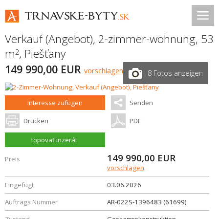
Verkauf (Angebot), 2-zimmer-wohnung, 53
m
,
Piešťany
2
149 990,00 EUR
vorschlagen
8 Fotos anzeigen
Interesse zufügen
Senden
Drucken
PDF
topovať inzerát
149 990,00
EUR
Preis
vorschlagen
Eingefügt
03.06.2026
Auftrags Nummer
AR-022S-1396483 (61699)