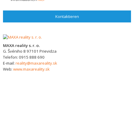
Kontaktieren
MAXA reality s. r. o.
G. Švéniho 8
97101
Prievidza
Telefon:
0915 888 690
E-mail:
reality@maxareality.sk
Web:
www.maxareality.sk