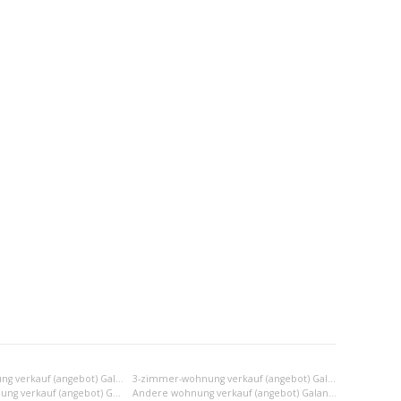
2-zimmer-wohnung verkauf (angebot) Galanta
3-zimmer-wohnung verkauf (angebot) Galanta
2x einraumwohnung verkauf (angebot) Galanta
Andere wohnung verkauf (angebot) Galanta