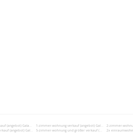
Einraumwohnung verkauf (angebot) Galanta
1-zimmer-wohnung verkauf (angebot) Galanta
4-zimmer-wohnung verkauf (angebot) Galanta
5-zimmer-wohnung und größer verkauf (angebot) Galanta