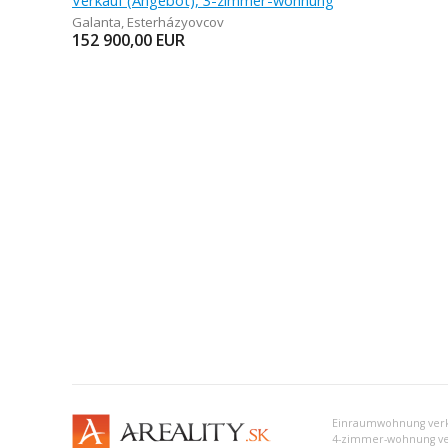
Verkauf (Angebot), 3-zimmer-wohnung
Galanta
,
Esterházyovcov
152 900,00
EUR