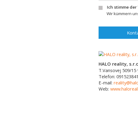
Ich stimme der
Wir kümmern uns
Konta
HALO reality, s.r.o
T.Vansovej 509/15
Telefon:
09152384
E-mail:
reality@halo
Web:
www.haloreali