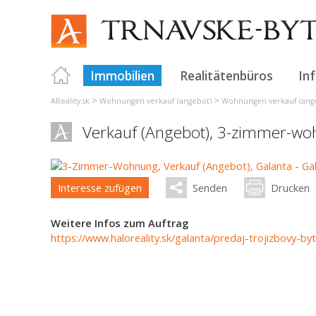
Immobilien
Realitätenbüros
In
>
>
AReality.sk
Wohnungen verkauf (angebot)
Wohnungen verkauf (ange
Verkauf (Angebot), 3-zimmer-w
Interesse zufügen
Senden
Drucken
Weitere Infos zum Auftrag