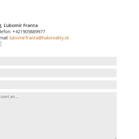
g. Ľubomír Franta
lefon: +421905889977
mail:
lubomirfranta@haloreality.sk