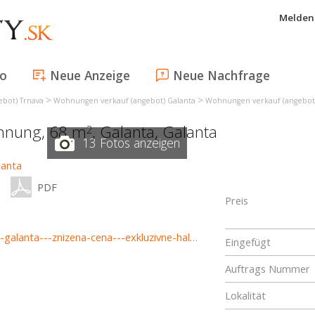
Melden 
fo
Neue Anzeige
Neue Nachfrage
>
>
bot) Trnava
Wohnungen verkauf (angebot) Galanta
Wohnungen verkauf (angebot)
ohnung, 68 m
,
Galanta
,
Galanta
2
13 Fotos anzeigen
PDF
Preis
https://www.haloreality.sk/galanta/predaj-trojizbovy-byt-galanta---znizena-cena---exkluzivne-halo-reality/70247
Eingefügt
Auftrags Nummer
Lokalität