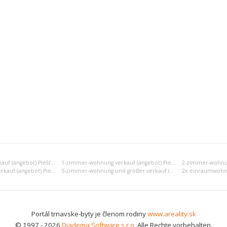
Einraumwohnung verkauf (angebot) Piešťany
1-zimmer-wohnung verkauf (angebot) Piešťany
4-zimmer-wohnung verkauf (angebot) Piešťany
5-zimmer-wohnung und größer verkauf (angebot) Piešťany
Portál trnavske-byty je členom rodiny
www.areality.sk
© 1997 - 2026
Diadema Software s.r.o.
Alle Rechte vorbehalten.