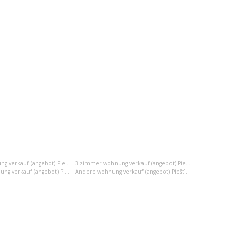
2-zimmer-wohnung verkauf (angebot) Piešťany
3-zimmer-wohnung verkauf (angebot) Piešťany
2x einraumwohnung verkauf (angebot) Piešťany
Andere wohnung verkauf (angebot) Piešťany