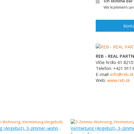
Ich stimme der
Wir kümmern uns
Konta
REB - REAL PARTNE
Vlčie hrdlo 61
8210
Telefon:
+421 911 
E-mail:
info@reb.sk
Web:
www.reb.sk
Vermietung (Angebot), 3-zimmer-wohnung, 59,35 m