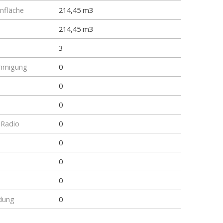
fläche
214,45 m3
214,45 m3
3
hmigung
0
0
0
 Radio
0
0
0
0
dung
0