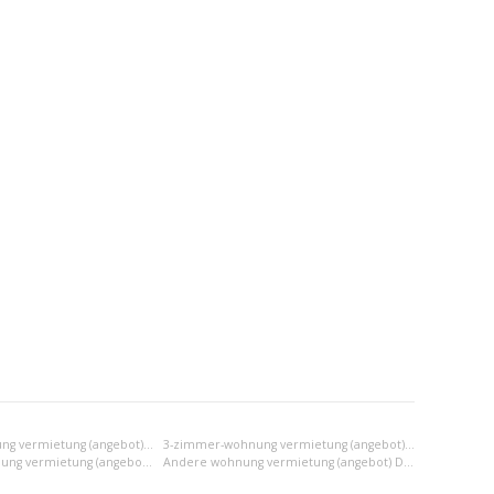
2-zimmer-wohnung vermietung (angebot) Dunajská Streda
3-zimmer-wohnung vermietung (angebot) Dunajská Streda
2x einraumwohnung vermietung (angebot) Dunajská Streda
Andere wohnung vermietung (angebot) Dunajská Streda