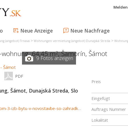
Melden 
fo
Neue Anzeige
Neue Nachfrage
>
>
g (angebot) Trnava
Wohnungen vermietung (angebot) Dunajská Streda
Wohnunge
r-wohnung, 64,45 m
,
Šamorín
,
Šámot
2
9 Fotos anzeigen
PDF
Preis
g, Šámot, Dunajská Streda, Slo
Eingefügt
http://http://www.luxusne-reality.sk.reb.sk/reb-sk-prenajom-3-izb-bytu-v-novostavbe-so-zahradkou-a-parkovanim-926810
Auftrags Nummer
Lokalität