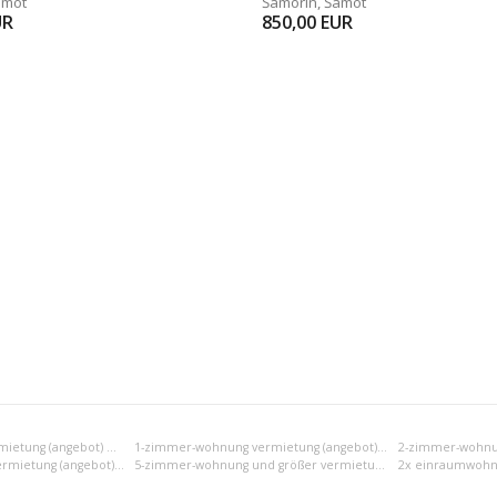
ámot
Šamorín
,
Šámot
UR
850,00
EUR
Einraumwohnung vermietung (angebot) Dunajská Streda
1-zimmer-wohnung vermietung (angebot) Dunajská Streda
4-zimmer-wohnung vermietung (angebot) Dunajská Streda
5-zimmer-wohnung und größer vermietung (angebot) Dunajská Streda