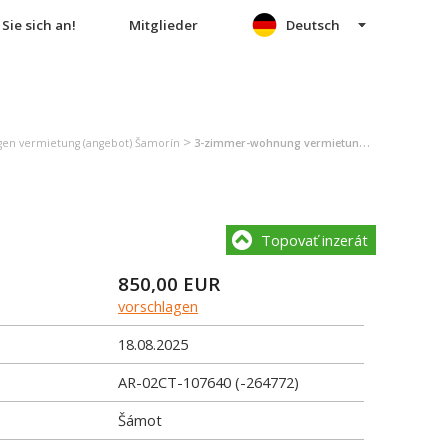
Sie sich an!
Mitglieder
Deutsch
>
n vermietung (angebot) Šamorín
3-zimmer-wohnung vermietung (angebot) Šamorín
Topovať inzerát
850,00
EUR
vorschlagen
18.08.2025
AR-02CT-107640 (-264772)
Šámot