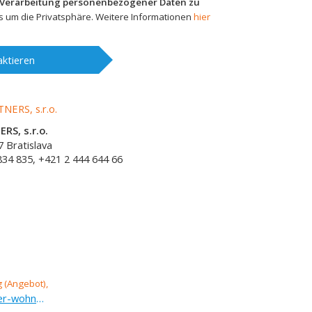
 Verarbeitung personenbezogener Daten zu
 um die Privatsphäre. Weitere Informationen
hier
ktieren
RS, s.r.o.
7
Bratislava
834 835, +421 2 444 644 66
Vermietung (Angebot), 3-zimmer-wohnung, 64,45 m