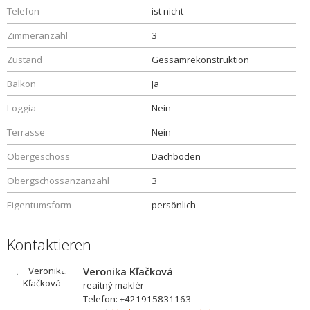
Telefon
ist nicht
Zimmeranzahl
3
Zustand
Gessamrekonstruktion
Balkon
Ja
Loggia
Nein
Terrasse
Nein
Obergeschoss
Dachboden
Obergschossanzanzahl
3
Eigentumsform
persönlich
Kontaktieren
Veronika Kľačková
reaitný maklér
Telefon: +421915831163