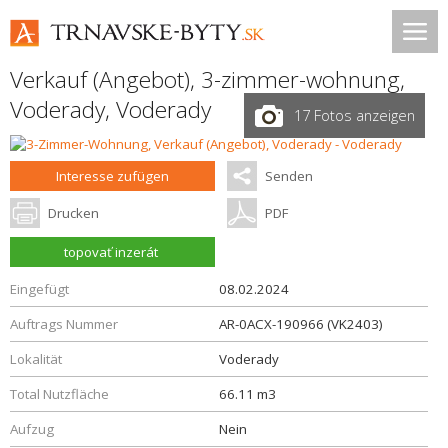
Verkauf (Angebot), 3-zimmer-wohnung,
Voderady
,
Voderady
17 Fotos anzeigen
Interesse zufügen
Senden
Drucken
PDF
topovať inzerát
Eingefügt
08.02.2024
Auftrags Nummer
AR-0ACX-190966 (VK2403)
Lokalität
Voderady
Total Nutzfläche
66.11 m3
Aufzug
Nein